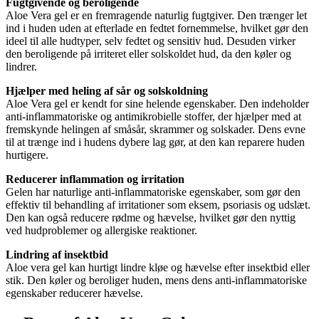
Fugtgivende og beroligende
Aloe Vera gel er en fremragende naturlig fugtgiver. Den trænger let
ind i huden uden at efterlade en fedtet fornemmelse, hvilket gør den
ideel til alle hudtyper, selv fedtet og sensitiv hud. Desuden virker
den beroligende på irriteret eller solskoldet hud, da den køler og
lindrer.
Hjælper med heling af sår og solskoldning
Aloe Vera gel er kendt for sine helende egenskaber. Den indeholder
anti-inflammatoriske og antimikrobielle stoffer, der hjælper med at
fremskynde helingen af småsår, skrammer og solskader. Dens evne
til at trænge ind i hudens dybere lag gør, at den kan reparere huden
hurtigere.
Reducerer inflammation og irritation
Gelen har naturlige anti-inflammatoriske egenskaber, som gør den
effektiv til behandling af irritationer som eksem, psoriasis og udslæt.
Den kan også reducere rødme og hævelse, hvilket gør den nyttig
ved hudproblemer og allergiske reaktioner.
Lindring af insektbid
Aloe vera gel kan hurtigt lindre kløe og hævelse efter insektbid eller
stik. Den køler og beroliger huden, mens dens anti-inflammatoriske
egenskaber reducerer hævelse.